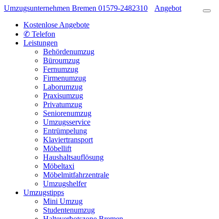
Umzugsunternehmen Bremen
01579-2482310
Angebot
Kostenlose Angebote
✆ Telefon
Leistungen
Behördenumzug
Büroumzug
Fernumzug
Firmenumzug
Laborumzug
Praxisumzug
Privatumzug
Seniorenumzug
Umzugsservice
Entrümpelung
Klaviertransport
Möbellift
Haushaltsauflösung
Möbeltaxi
Möbelmitfahrzentrale
Umzugshelfer
Umzugstipps
Mini Umzug
Studentenumzug
Halteverbotszone Bremen