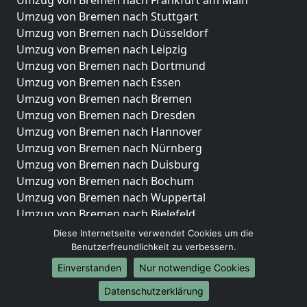
Umzug von Bremen nach Frankfurt am Main
Umzug von Bremen nach Stuttgart
Umzug von Bremen nach Düsseldorf
Umzug von Bremen nach Leipzig
Umzug von Bremen nach Dortmund
Umzug von Bremen nach Essen
Umzug von Bremen nach Bremen
Umzug von Bremen nach Dresden
Umzug von Bremen nach Hannover
Umzug von Bremen nach Nürnberg
Umzug von Bremen nach Duisburg
Umzug von Bremen nach Bochum
Umzug von Bremen nach Wuppertal
Umzug von Bremen nach Bielefeld
Umzug von Bremen nach Bonn
Diese Internetseite verwendet Cookies um die
Umzug von Bremen nach Münster
Benutzerfreundlichkeit zu verbessern.
Einverstanden
Nur notwendige Cookies
Internationale-Umzüge
Datenschutzerklärung
Umzug von Bremen nach Brasilien