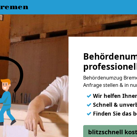
Bremen
Behördenum
professionel
Behördenumzug Bremen
Anfrage stellen & in n
✓
Wir helfen Ihne
✓
Schnell & unverb
✓
Finden Sie das 
blitzschnell ko