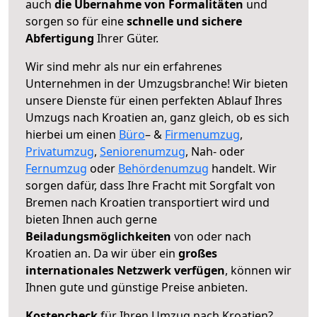
auch
die Übernahme von Formalitäten
und
sorgen so für eine
schnelle und sichere
Abfertigung
Ihrer Güter.
Wir sind mehr als nur ein erfahrenes
Unternehmen in der Umzugsbranche! Wir bieten
unsere Dienste für einen perfekten Ablauf Ihres
Umzugs nach Kroatien an, ganz gleich, ob es sich
hierbei um einen
Büro
– &
Firmenumzug
,
Privatumzug
,
Seniorenumzug
, Nah- oder
Fernumzug
oder
Behördenumzug
handelt. Wir
sorgen dafür, dass Ihre Fracht mit Sorgfalt von
Bremen nach Kroatien transportiert wird und
bieten Ihnen auch gerne
Beiladungsmöglichkeiten
von oder nach
Kroatien an. Da wir über ein
großes
internationales Netzwerk verfügen
, können wir
Ihnen gute und günstige Preise anbieten.
Kostencheck
für Ihren Umzug nach Kroatien?