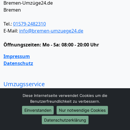
Bremen-Umzüge24.de
Bremen
Tel.:
01579-2482310
E-Mail:
info@bremen-umzuege24.de
Öffnungszeiten:
Mo - Sa: 08:00 - 20:00 Uhr
Impressum
Datenschutz
Umzugsservice
Umzugsservice
Behördenumzug
Büroumzug
Diese Internetseite verwendet Cookies um die
Fernumzug
Firmenumzug
Laborumzug
Benutzerfreundlichkeit zu verbessern.
Mini Umzug
Praxisumzug
Privatumzug
Einverstanden
Nur notwendige Cookies
Seniorenumzug
Studentenumzug
Beiladung
Datenschutzerklärung
Entrümpelung
Halteverbotszone
Klaviertransport
Möbellift
Haushaltsauflösung
Möbeltaxi