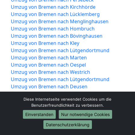
Umzug von Bremen nach Kirchhörde
Umzug von Bremen nach Lücklemberg
Umzug von Bremen nach Menglinghausen
Umzug von Bremen nach Hombruch
Umzug von Bremen nach Bövinghausen
Umzug von Bremen nach Kley
Umzug von Bremen nach Lütgendortmund
Umzug von Bremen nach Marten
Umzug von Bremen nach Oespel
Umzug von Bremen nach Westrich
Umzug von Bremen nach Lütgendortmund
Umzug von Bremen nach Deusen
Umzug von Bremen nach Huckarde
Diese Internetseite verwendet Cookies um die
Umzug von Bremen nach Jungferntal-Rahm
Benutzerfreundlichkeit zu verbessern.
Umzug von Bremen nach Kirchlinde
Einverstanden
Nur notwendige Cookies
Umzug von Bremen nach Huckarde
Umzug von Bremen nach Bodelschwingh
Datenschutzerklärung
Umzug von Bremen nach Mengede