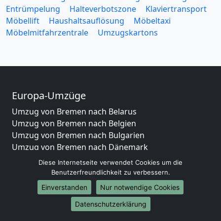
Entrümpelung
Halteverbotszone
Klaviertransport
Möbellift
Haushaltsauflösung
Möbeltaxi
Möbelmitfahrzentrale
Umzugskartons
Europa-Umzüge
Umzug von Bremen nach Belarus
Umzug von Bremen nach Belgien
Umzug von Bremen nach Bulgarien
Umzug von Bremen nach Dänemark
Umzug von Bremen nach England
Diese Internetseite verwendet Cookies um die
Umzug von Bremen nach Portugal
Benutzerfreundlichkeit zu verbessern.
Umzug von Bremen nach Bosnien und Herzegowina
Einverstanden
Nur notwendige Cookies
Umzug von Bremen nach Irland
Datenschutzerklärung
Umzug von Bremen nach Lettland
Umzug von Bremen nach Zypern