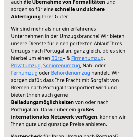
auch
die Übernahme von Formalitäten
und
sorgen so für eine
schnelle und sichere
Abfertigung
Ihrer Güter.
Wir sind mehr als nur ein erfahrenes
Unternehmen in der Umzugsbranche! Wir bieten
unsere Dienste für einen perfekten Ablauf Ihres
Umzugs nach Portugal an, ganz gleich, ob es sich
hierbei um einen
Büro
– &
Firmenumzug
,
Privatumzug
,
Seniorenumzug
, Nah- oder
Fernumzug
oder
Behördenumzug
handelt. Wir
sorgen dafür, dass Ihre Fracht mit Sorgfalt von
Bremen nach Portugal transportiert wird und
bieten Ihnen auch gerne
Beiladungsmöglichkeiten
von oder nach
Portugal an. Da wir über ein
großes
internationales Netzwerk verfügen
, können wir
Ihnen gute und günstige Preise anbieten.
Kostencheck
für Ihren Umzug nach Portugal?