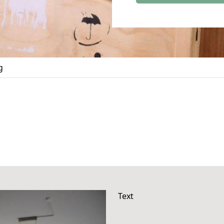
g
Text