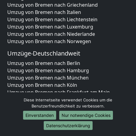
Umzug von Bremen nach Griechenland
Umzug von Bremen nach Italien
Umzug von Bremen nach Liechtenstein
Umzug von Bremen nach Luxemburg
Umzug von Bremen nach Niederlande
Umzug von Bremen nach Norwegen
Umzüge-Deutschlandweit
Umzug von Bremen nach Berlin
Umzug von Bremen nach Hamburg
Umzug von Bremen nach München
Umzug von Bremen nach Köln
Umzug von Bremen nach Frankfurt am Main
Umzug von Bremen nach Stuttgart
Diese Internetseite verwendet Cookies um die
Umzug von Bremen nach Düsseldorf
Benutzerfreundlichkeit zu verbessern.
Umzug von Bremen nach Leipzig
Einverstanden
Nur notwendige Cookies
Umzug von Bremen nach Dortmund
Datenschutzerklärung
Umzug von Bremen nach Essen
Umzug von Bremen nach Bremen