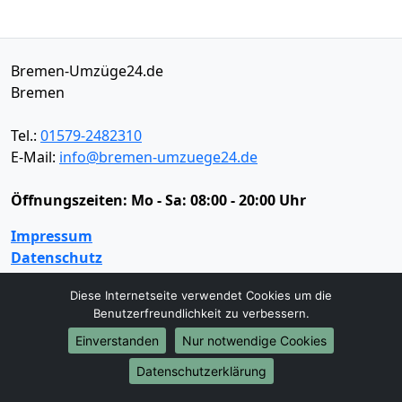
Bremen-Umzüge24.de
Bremen
Tel.:
01579-2482310
E-Mail:
info@bremen-umzuege24.de
Öffnungszeiten:
Mo - Sa: 08:00 - 20:00 Uhr
Impressum
Datenschutz
Diese Internetseite verwendet Cookies um die
Benutzerfreundlichkeit zu verbessern.
Umzugsservice
Einverstanden
Nur notwendige Cookies
Umzugsservice
Behördenumzug
Büroumzug
Fernumzug
Firmenumzug
Laborumzug
Datenschutzerklärung
Mini Umzug
Praxisumzug
Privatumzug