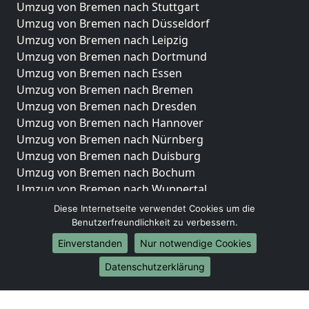
Umzug von Bremen nach Stuttgart
Umzug von Bremen nach Düsseldorf
Umzug von Bremen nach Leipzig
Umzug von Bremen nach Dortmund
Umzug von Bremen nach Essen
Umzug von Bremen nach Bremen
Umzug von Bremen nach Dresden
Umzug von Bremen nach Hannover
Umzug von Bremen nach Nürnberg
Umzug von Bremen nach Duisburg
Umzug von Bremen nach Bochum
Umzug von Bremen nach Wuppertal
Umzug von Bremen nach Bielefeld
Diese Internetseite verwendet Cookies um die
Umzug von Bremen nach Bonn
Benutzerfreundlichkeit zu verbessern.
Umzug von Bremen nach Münster
Einverstanden
Nur notwendige Cookies
Internationale-Umzüge
Datenschutzerklärung
Umzug von Bremen nach Brasilien
Umzug von Bremen nach Brunei Darussalam