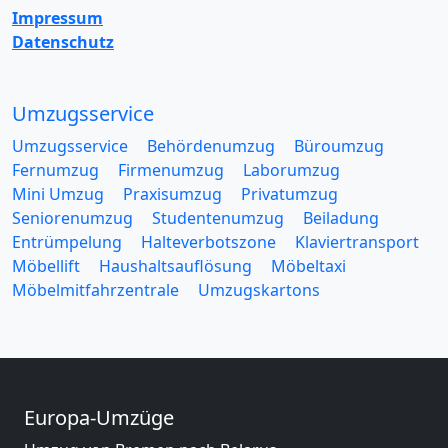
Impressum
Datenschutz
Umzugsservice
Umzugsservice
Behördenumzug
Büroumzug
Fernumzug
Firmenumzug
Laborumzug
Mini Umzug
Praxisumzug
Privatumzug
Seniorenumzug
Studentenumzug
Beiladung
Entrümpelung
Halteverbotszone
Klaviertransport
Möbellift
Haushaltsauflösung
Möbeltaxi
Möbelmitfahrzentrale
Umzugskartons
Europa-Umzüge