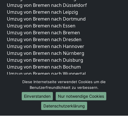
Umzug von Bremen nach Düsseldorf
Umzug von Bremen nach Leipzig
Umzug von Bremen nach Dortmund
Umzug von Bremen nach Essen
Umzug von Bremen nach Bremen
Umzug von Bremen nach Dresden
Umzug von Bremen nach Hannover
Umzug von Bremen nach Nürnberg
Umzug von Bremen nach Duisburg
Umzug von Bremen nach Bochum
Umzug von Bremen nach Wuppertal
Umzug von Bremen nach Bielefeld
Diese Internetseite verwendet Cookies um die
Umzug von Bremen nach Bonn
Benutzerfreundlichkeit zu verbessern.
Umzug von Bremen nach Münster
Einverstanden
Nur notwendige Cookies
Internationale-Umzüge
Datenschutzerklärung
Umzug von Bremen nach Brasilien
Umzug von Bremen nach Brunei Darussalam