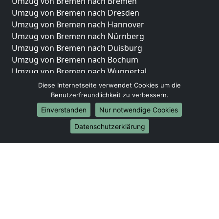
Umzug von Bremen nach Bremen
Umzug von Bremen nach Dresden
Umzug von Bremen nach Hannover
Umzug von Bremen nach Nürnberg
Umzug von Bremen nach Duisburg
Umzug von Bremen nach Bochum
Umzug von Bremen nach Wuppertal
Umzug von Bremen nach Bielefeld
Diese Internetseite verwendet Cookies um die
Umzug von Bremen nach Bonn
Benutzerfreundlichkeit zu verbessern.
Umzug von Bremen nach Münster
Einverstanden
Nur notwendige Cookies
Internationale-Umzüge
Datenschutzerklärung
Umzug von Bremen nach Brasilien
Umzug von Bremen nach Brunei Darussalam
Umzug von Bremen nach Burkina Faso
Umzug von Bremen nach Burundi
Umzug von Bremen nach Chile
Umzug von Bremen nach China
Umzug von Bremen nach Cookinseln