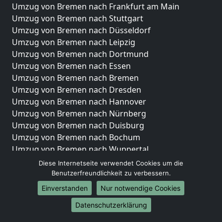
Umzug von Bremen nach Frankfurt am Main
Umzug von Bremen nach Stuttgart
Umzug von Bremen nach Düsseldorf
Umzug von Bremen nach Leipzig
Umzug von Bremen nach Dortmund
Umzug von Bremen nach Essen
Umzug von Bremen nach Bremen
Umzug von Bremen nach Dresden
Umzug von Bremen nach Hannover
Umzug von Bremen nach Nürnberg
Umzug von Bremen nach Duisburg
Umzug von Bremen nach Bochum
Umzug von Bremen nach Wuppertal
Umzug von Bremen nach Bielefeld
Diese Internetseite verwendet Cookies um die
Umzug von Bremen nach Bonn
Benutzerfreundlichkeit zu verbessern.
Umzug von Bremen nach Münster
Einverstanden
Nur notwendige Cookies
Internationale-Umzüge
Datenschutzerklärung
Umzug von Bremen nach Brasilien