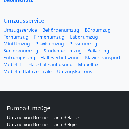
Datenschutz
Umzugsservice
Umzugsservice
Behördenumzug
Büroumzug
Fernumzug
Firmenumzug
Laborumzug
Mini Umzug
Praxisumzug
Privatumzug
Seniorenumzug
Studentenumzug
Beiladung
Entrümpelung
Halteverbotszone
Klaviertransport
Möbellift
Haushaltsauflösung
Möbeltaxi
Möbelmitfahrzentrale
Umzugskartons
Europa-Umzüge
Umzug von Bremen nach Belarus
Umzug von Bremen nach Belgien