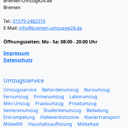
Bremen-Umzüge24.de
Bremen
Tel.:
01579-2482310
E-Mail:
info@bremen-umzuege24.de
Öffnungszeiten:
Mo - Sa: 08:00 - 20:00 Uhr
Impressum
Datenschutz
Umzugsservice
Umzugsservice
Behördenumzug
Büroumzug
Fernumzug
Firmenumzug
Laborumzug
Mini Umzug
Praxisumzug
Privatumzug
Seniorenumzug
Studentenumzug
Beiladung
Entrümpelung
Halteverbotszone
Klaviertransport
Möbellift
Haushaltsauflösung
Möbeltaxi