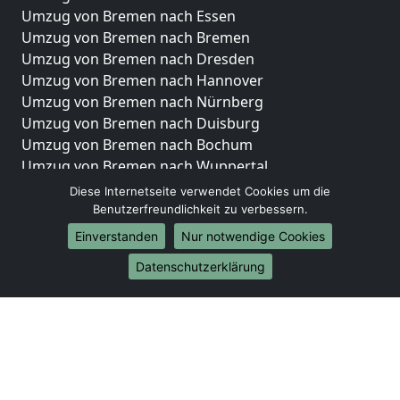
Umzug von Bremen nach Essen
Umzug von Bremen nach Bremen
Umzug von Bremen nach Dresden
Umzug von Bremen nach Hannover
Umzug von Bremen nach Nürnberg
Umzug von Bremen nach Duisburg
Umzug von Bremen nach Bochum
Umzug von Bremen nach Wuppertal
Umzug von Bremen nach Bielefeld
Diese Internetseite verwendet Cookies um die
Umzug von Bremen nach Bonn
Benutzerfreundlichkeit zu verbessern.
Umzug von Bremen nach Münster
Einverstanden
Nur notwendige Cookies
Internationale-Umzüge
Datenschutzerklärung
Umzug von Bremen nach Brasilien
Umzug von Bremen nach Brunei Darussalam
Umzug von Bremen nach Burkina Faso
Umzug von Bremen nach Burundi
Umzug von Bremen nach Chile