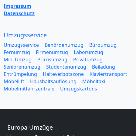
Impressum
Datenschutz
Umzugsservice
Umzugsservice
Behördenumzug
Büroumzug
Fernumzug
Firmenumzug
Laborumzug
Mini Umzug
Praxisumzug
Privatumzug
Seniorenumzug
Studentenumzug
Beiladung
Entrümpelung
Halteverbotszone
Klaviertransport
Möbellift
Haushaltsauflösung
Möbeltaxi
Möbelmitfahrzentrale
Umzugskartons
Europa-Umzüge