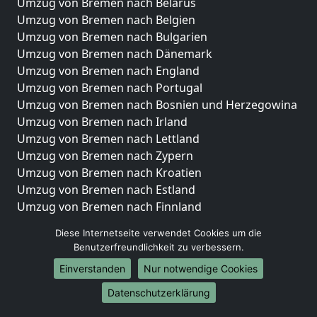
Umzug von Bremen nach Belarus
Umzug von Bremen nach Belgien
Umzug von Bremen nach Bulgarien
Umzug von Bremen nach Dänemark
Umzug von Bremen nach England
Umzug von Bremen nach Portugal
Umzug von Bremen nach Bosnien und Herzegowina
Umzug von Bremen nach Irland
Umzug von Bremen nach Lettland
Umzug von Bremen nach Zypern
Umzug von Bremen nach Kroatien
Umzug von Bremen nach Estland
Umzug von Bremen nach Finnland
Umzug von Bremen nach Frankreich
Diese Internetseite verwendet Cookies um die
Umzug von Bremen nach Griechenland
Benutzerfreundlichkeit zu verbessern.
Umzug von Bremen nach Italien
Einverstanden
Nur notwendige Cookies
Umzug von Bremen nach Liechtenstein
Umzug von Bremen nach Luxemburg
Datenschutzerklärung
Umzug von Bremen nach Niederlande