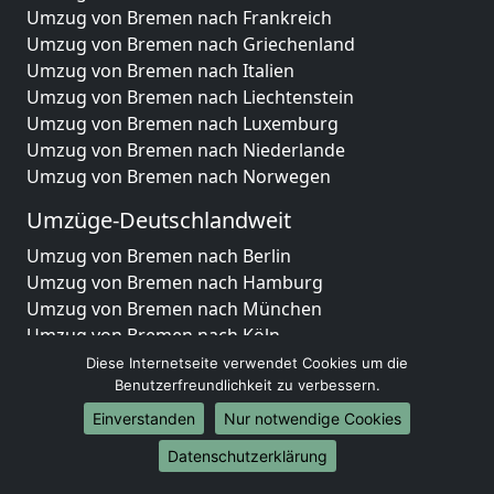
Umzug von Bremen nach Frankreich
Umzug von Bremen nach Griechenland
Umzug von Bremen nach Italien
Umzug von Bremen nach Liechtenstein
Umzug von Bremen nach Luxemburg
Umzug von Bremen nach Niederlande
Umzug von Bremen nach Norwegen
Umzüge-Deutschlandweit
Umzug von Bremen nach Berlin
Umzug von Bremen nach Hamburg
Umzug von Bremen nach München
Umzug von Bremen nach Köln
Umzug von Bremen nach Frankfurt am Main
Diese Internetseite verwendet Cookies um die
Umzug von Bremen nach Stuttgart
Benutzerfreundlichkeit zu verbessern.
Umzug von Bremen nach Düsseldorf
Einverstanden
Nur notwendige Cookies
Umzug von Bremen nach Leipzig
Datenschutzerklärung
Umzug von Bremen nach Dortmund
Umzug von Bremen nach Essen