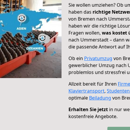
Sie wollen umziehen? Ob um
haben das
richtige Netzw
von Bremen nach Ummerstad
haben wir die richtige Lösu
Fragen wollen,
was kostet
nach Ummerstadt – dann wä
die passende Antwort auf Ih
Ob ein
Privatumzug
von Bre
gewerblicher Umzug nach 
problemlos und stressfrei 
Allzeit bereit für Ihren
Firm
Klaviertransport
,
Studente
optimale
Beiladung
von Bre
Erhalten Sie jetzt
in nur we
kostenfreie Angebote.