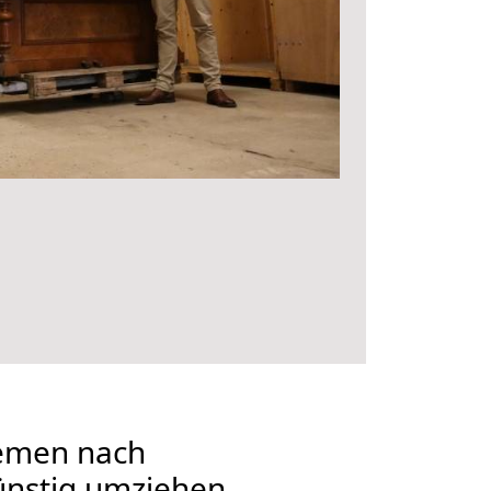
emen nach
nstig umziehen