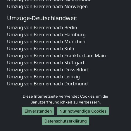
Umzug von Bremen nach Norwegen
Umzüge-Deutschlandweit
Umzug von Bremen nach Berlin
Umzug von Bremen nach Hamburg
Umzug von Bremen nach München
Umzug von Bremen nach Köln
Umzug von Bremen nach Frankfurt am Main
Umzug von Bremen nach Stuttgart
Umzug von Bremen nach Düsseldorf
Umzug von Bremen nach Leipzig
Umzug von Bremen nach Dortmund
Umzug von Bremen nach Essen
Diese Internetseite verwendet Cookies um die
Umzug von Bremen nach Bremen
Benutzerfreundlichkeit zu verbessern.
Umzug von Bremen nach Dresden
Umzug von Bremen nach Hannover
Einverstanden
Nur notwendige Cookies
Umzug von Bremen nach Nürnberg
Datenschutzerklärung
Umzug von Bremen nach Duisburg