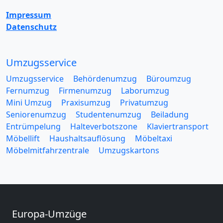
Impressum
Datenschutz
Umzugsservice
Umzugsservice
Behördenumzug
Büroumzug
Fernumzug
Firmenumzug
Laborumzug
Mini Umzug
Praxisumzug
Privatumzug
Seniorenumzug
Studentenumzug
Beiladung
Entrümpelung
Halteverbotszone
Klaviertransport
Möbellift
Haushaltsauflösung
Möbeltaxi
Möbelmitfahrzentrale
Umzugskartons
Europa-Umzüge