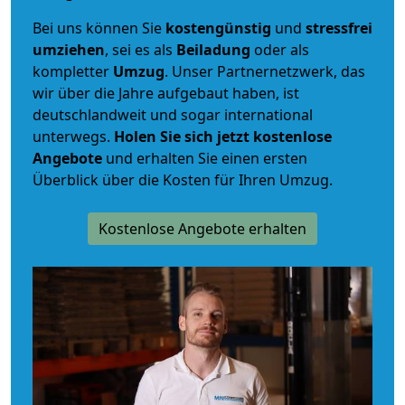
Bei uns können Sie
kostengünstig
und
stressfrei
umziehen
, sei es als
Beiladung
oder als
kompletter
Umzug
. Unser Partnernetzwerk, das
wir über die Jahre aufgebaut haben, ist
deutschlandweit und sogar international
unterwegs.
Holen Sie sich jetzt kostenlose
Angebote
und erhalten Sie einen ersten
Überblick über die Kosten für Ihren Umzug.
Kostenlose Angebote erhalten