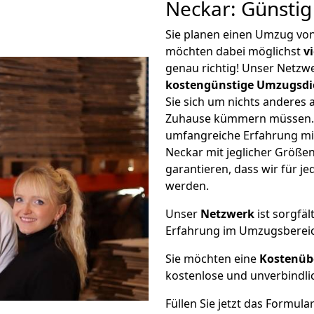
Neckar: Günsti
Sie planen einen Umzug vo
möchten dabei möglichst
v
genau richtig! Unser Netzw
kostengünstige Umzugsdi
Sie sich um nichts anderes 
Zuhause kümmern müssen. W
umfangreiche Erfahrung m
Neckar mit jeglicher Größ
garantieren, dass wir für j
werden.
Unser
Netzwerk
ist sorgfäl
Erfahrung im Umzugsberei
Sie möchten eine
Kostenüb
kostenlose und unverbindli
Füllen Sie jetzt das Formula