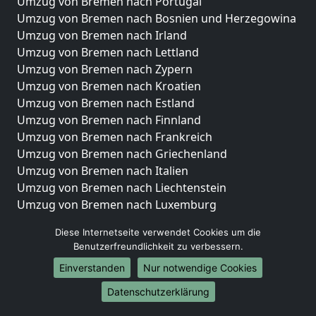
Umzug von Bremen nach Portugal
Umzug von Bremen nach Bosnien und Herzegowina
Umzug von Bremen nach Irland
Umzug von Bremen nach Lettland
Umzug von Bremen nach Zypern
Umzug von Bremen nach Kroatien
Umzug von Bremen nach Estland
Umzug von Bremen nach Finnland
Umzug von Bremen nach Frankreich
Umzug von Bremen nach Griechenland
Umzug von Bremen nach Italien
Umzug von Bremen nach Liechtenstein
Umzug von Bremen nach Luxemburg
Umzug von Bremen nach Niederlande
Diese Internetseite verwendet Cookies um die
Umzug von Bremen nach Norwegen
Benutzerfreundlichkeit zu verbessern.
Umzüge-Deutschlandweit
Einverstanden
Nur notwendige Cookies
Umzug von Bremen nach Berlin
Datenschutzerklärung
Umzug von Bremen nach Hamburg