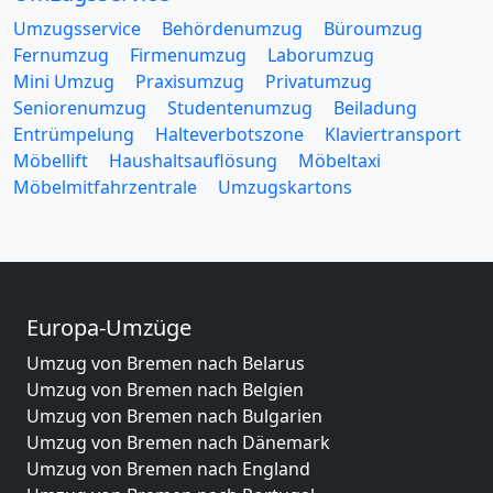
Umzugsservice
Behördenumzug
Büroumzug
Fernumzug
Firmenumzug
Laborumzug
Mini Umzug
Praxisumzug
Privatumzug
Seniorenumzug
Studentenumzug
Beiladung
Entrümpelung
Halteverbotszone
Klaviertransport
Möbellift
Haushaltsauflösung
Möbeltaxi
Möbelmitfahrzentrale
Umzugskartons
Europa-Umzüge
Umzug von Bremen nach Belarus
Umzug von Bremen nach Belgien
Umzug von Bremen nach Bulgarien
Umzug von Bremen nach Dänemark
Umzug von Bremen nach England