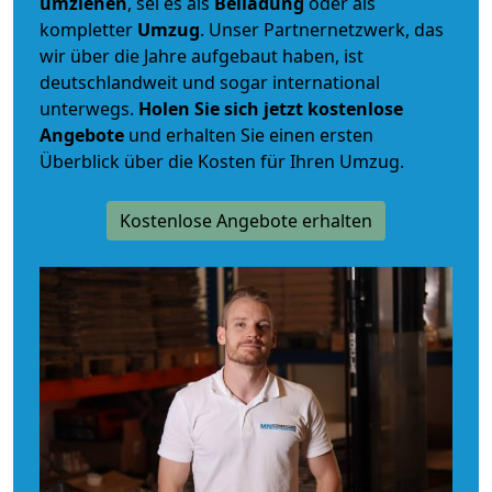
umziehen
, sei es als
Beiladung
oder als
kompletter
Umzug
. Unser Partnernetzwerk, das
wir über die Jahre aufgebaut haben, ist
deutschlandweit und sogar international
unterwegs.
Holen Sie sich jetzt kostenlose
Angebote
und erhalten Sie einen ersten
Überblick über die Kosten für Ihren Umzug.
Kostenlose Angebote erhalten