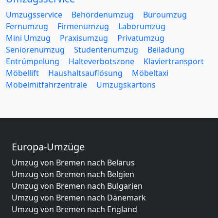
Umzugsservice
Behördenumzug
Büroumzug
Fernumzug
Firmenumzug
Laborumzug
Mini Umzug
Praxisumzug
Privatumzug
Seniorenumzug
Studentenumzug
Beiladung
Entrümpelung
Halteverbotszone
Klaviertransport
Möbellift
Haushaltsauflösung
Möbeltaxi
Möbelmitfahrzentrale
Umzugskartons
Europa-Umzüge
Umzug von Bremen nach Belarus
Umzug von Bremen nach Belgien
Umzug von Bremen nach Bulgarien
Umzug von Bremen nach Dänemark
Umzug von Bremen nach England