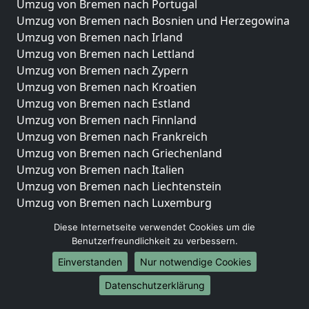
Umzug von Bremen nach Portugal
Umzug von Bremen nach Bosnien und Herzegowina
Umzug von Bremen nach Irland
Umzug von Bremen nach Lettland
Umzug von Bremen nach Zypern
Umzug von Bremen nach Kroatien
Umzug von Bremen nach Estland
Umzug von Bremen nach Finnland
Umzug von Bremen nach Frankreich
Umzug von Bremen nach Griechenland
Umzug von Bremen nach Italien
Umzug von Bremen nach Liechtenstein
Umzug von Bremen nach Luxemburg
Umzug von Bremen nach Niederlande
Diese Internetseite verwendet Cookies um die
Umzug von Bremen nach Norwegen
Benutzerfreundlichkeit zu verbessern.
Umzüge-Deutschlandweit
Einverstanden
Nur notwendige Cookies
Umzug von Bremen nach Berlin
Datenschutzerklärung
Umzug von Bremen nach Hamburg