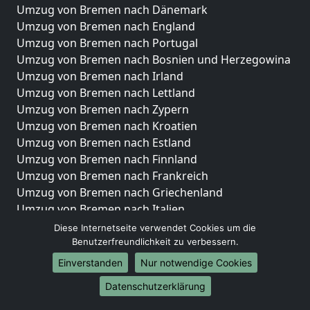
Umzug von Bremen nach Dänemark
Umzug von Bremen nach England
Umzug von Bremen nach Portugal
Umzug von Bremen nach Bosnien und Herzegowina
Umzug von Bremen nach Irland
Umzug von Bremen nach Lettland
Umzug von Bremen nach Zypern
Umzug von Bremen nach Kroatien
Umzug von Bremen nach Estland
Umzug von Bremen nach Finnland
Umzug von Bremen nach Frankreich
Umzug von Bremen nach Griechenland
Umzug von Bremen nach Italien
Umzug von Bremen nach Liechtenstein
Diese Internetseite verwendet Cookies um die
Umzug von Bremen nach Luxemburg
Benutzerfreundlichkeit zu verbessern.
Umzug von Bremen nach Niederlande
Einverstanden
Nur notwendige Cookies
Umzug von Bremen nach Norwegen
Datenschutzerklärung
Umzüge-Deutschlandweit