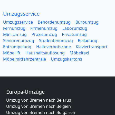
Umzugsservice
Umzugsservice
Behördenumzug
Büroumzug
Fernumzug
Firmenumzug
Laborumzug
Mini Umzug
Praxisumzug
Privatumzug
Seniorenumzug
Studentenumzug
Beiladung
Entrümpelung
Halteverbotszone
Klaviertransport
Möbellift
Haushaltsauflösung
Möbeltaxi
Möbelmitfahrzentrale
Umzugskartons
Europa-Umzüge
Umzug von Bremen nach Belarus
Umzug von Bremen nach Belgien
Umzug von Bremen nach Bulgarien