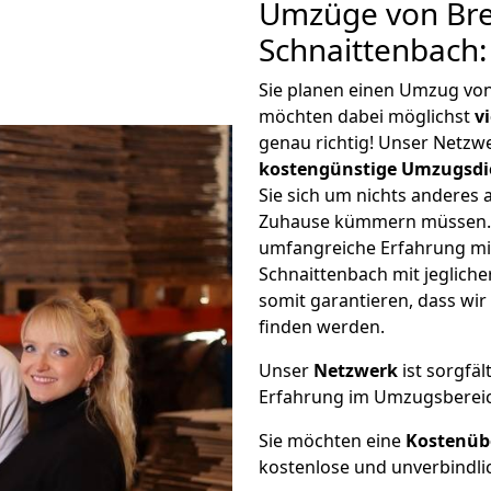
Umzüge von Br
Schnaittenbach
Sie planen einen Umzug vo
möchten dabei möglichst
v
genau richtig! Unser Netzw
kostengünstige Umzugsdi
Sie sich um nichts anderes 
Zuhause kümmern müssen. W
umfangreiche Erfahrung m
Schnaittenbach mit jeglic
somit garantieren, dass wi
finden werden.
Unser
Netzwerk
ist sorgfäl
Erfahrung im Umzugsberei
Sie möchten eine
Kostenüb
kostenlose und unverbindli