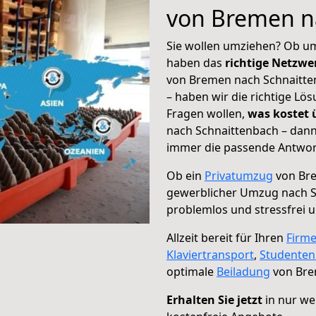
von Bremen n
Sie wollen umziehen? Ob um
haben das
richtige Netzw
von Bremen nach Schnaitten
– haben wir die richtige Lö
Fragen wollen,
was kostet
nach Schnaittenbach – dann
immer die passende Antwort
Ob ein
Privatumzug
von Bre
gewerblicher Umzug nach S
problemlos und stressfrei 
Allzeit bereit für Ihren
Firm
Klaviertransport
,
Studente
optimale
Beiladung
von Bre
Erhalten Sie jetzt
in nur we