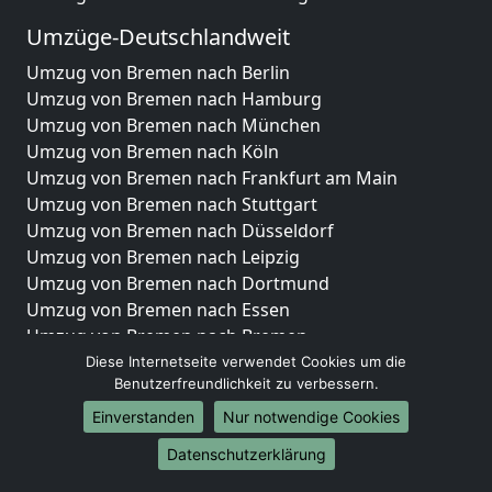
Umzüge-Deutschlandweit
Umzug von Bremen nach Berlin
Umzug von Bremen nach Hamburg
Umzug von Bremen nach München
Umzug von Bremen nach Köln
Umzug von Bremen nach Frankfurt am Main
Umzug von Bremen nach Stuttgart
Umzug von Bremen nach Düsseldorf
Umzug von Bremen nach Leipzig
Umzug von Bremen nach Dortmund
Umzug von Bremen nach Essen
Umzug von Bremen nach Bremen
Umzug von Bremen nach Dresden
Diese Internetseite verwendet Cookies um die
Benutzerfreundlichkeit zu verbessern.
Umzug von Bremen nach Hannover
Umzug von Bremen nach Nürnberg
Einverstanden
Nur notwendige Cookies
Umzug von Bremen nach Duisburg
Datenschutzerklärung
Umzug von Bremen nach Bochum