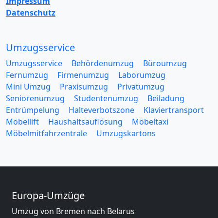
Impressum
Datenschutz
Umzugsservice
Umzugsservice
Behördenumzug
Büroumzug
Fernumzug
Firmenumzug
Laborumzug
Mini Umzug
Praxisumzug
Privatumzug
Seniorenumzug
Studentenumzug
Beiladung
Entrümpelung
Halteverbotszone
Klaviertransport
Möbellift
Haushaltsauflösung
Möbeltaxi
Möbelmitfahrzentrale
Umzugskartons
Europa-Umzüge
Umzug von Bremen nach Belarus