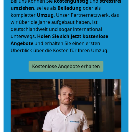
Bei uns können Sie
kostengünstig
und
stressfrei
umziehen
, sei es als
Beiladung
oder als
kompletter
Umzug
. Unser Partnernetzwerk, das
wir über die Jahre aufgebaut haben, ist
deutschlandweit und sogar international
unterwegs.
Holen Sie sich jetzt kostenlose
Angebote
und erhalten Sie einen ersten
Überblick über die Kosten für Ihren Umzug.
Kostenlose Angebote erhalten