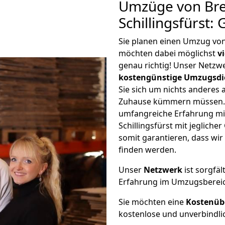
Umzüge von Br
Schillingsfürst:
Sie planen einen Umzug von
möchten dabei möglichst
v
genau richtig! Unser Netzw
kostengünstige Umzugsdi
Sie sich um nichts anderes 
Zuhause kümmern müssen. W
umfangreiche Erfahrung m
Schillingsfürst mit jeglic
somit garantieren, dass wi
finden werden.
Unser
Netzwerk
ist sorgfäl
Erfahrung im Umzugsberei
Sie möchten eine
Kostenüb
kostenlose und unverbindli