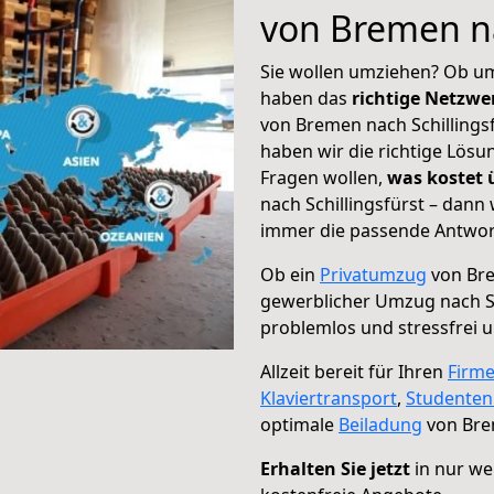
von Bremen na
Sie wollen umziehen? Ob um
haben das
richtige Netzw
von Bremen nach Schillingsf
haben wir die richtige Lösu
Fragen wollen,
was kostet
nach Schillingsfürst – dann
immer die passende Antwort
Ob ein
Privatumzug
von Bre
gewerblicher Umzug nach Sc
problemlos und stressfrei 
Allzeit bereit für Ihren
Firm
Klaviertransport
,
Studente
optimale
Beiladung
von Brem
Erhalten Sie jetzt
in nur we