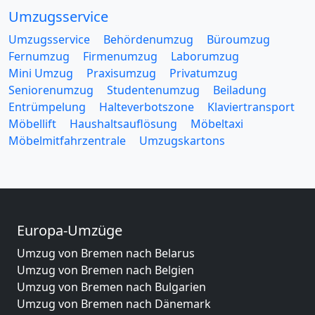
Umzugsservice
Umzugsservice
Behördenumzug
Büroumzug
Fernumzug
Firmenumzug
Laborumzug
Mini Umzug
Praxisumzug
Privatumzug
Seniorenumzug
Studentenumzug
Beiladung
Entrümpelung
Halteverbotszone
Klaviertransport
Möbellift
Haushaltsauflösung
Möbeltaxi
Möbelmitfahrzentrale
Umzugskartons
Europa-Umzüge
Umzug von Bremen nach Belarus
Umzug von Bremen nach Belgien
Umzug von Bremen nach Bulgarien
Umzug von Bremen nach Dänemark