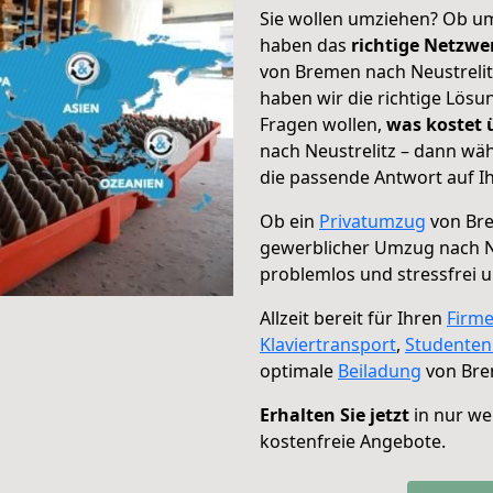
Sie wollen umziehen? Ob um
haben das
richtige Netzw
von Bremen nach Neustrelit
haben wir die richtige Lösu
Fragen wollen,
was kostet
nach Neustrelitz – dann wäh
die passende Antwort auf Ih
Ob ein
Privatumzug
von Bre
gewerblicher Umzug nach N
problemlos und stressfrei 
Allzeit bereit für Ihren
Firm
Klaviertransport
,
Studente
optimale
Beiladung
von Bre
Erhalten Sie jetzt
in nur we
kostenfreie Angebote.