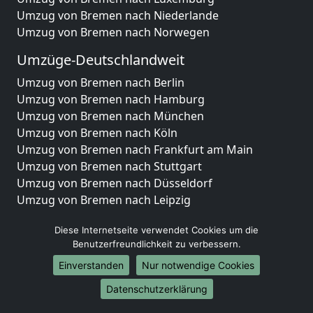
Umzug von Bremen nach Niederlande
Umzug von Bremen nach Norwegen
Umzüge-Deutschlandweit
Umzug von Bremen nach Berlin
Umzug von Bremen nach Hamburg
Umzug von Bremen nach München
Umzug von Bremen nach Köln
Umzug von Bremen nach Frankfurt am Main
Umzug von Bremen nach Stuttgart
Umzug von Bremen nach Düsseldorf
Umzug von Bremen nach Leipzig
Umzug von Bremen nach Dortmund
Diese Internetseite verwendet Cookies um die
Umzug von Bremen nach Essen
Benutzerfreundlichkeit zu verbessern.
Umzug von Bremen nach Bremen
Umzug von Bremen nach Dresden
Einverstanden
Nur notwendige Cookies
Umzug von Bremen nach Hannover
Datenschutzerklärung
Umzug von Bremen nach Nürnberg