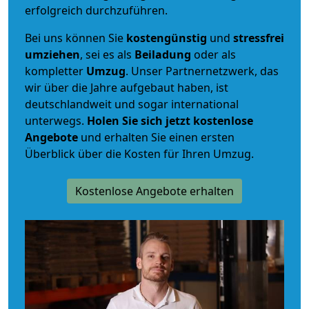
erfolgreich durchzuführen.
Bei uns können Sie
kostengünstig
und
stressfrei
umziehen
, sei es als
Beiladung
oder als
kompletter
Umzug
. Unser Partnernetzwerk, das
wir über die Jahre aufgebaut haben, ist
deutschlandweit und sogar international
unterwegs.
Holen Sie sich jetzt kostenlose
Angebote
und erhalten Sie einen ersten
Überblick über die Kosten für Ihren Umzug.
Kostenlose Angebote erhalten