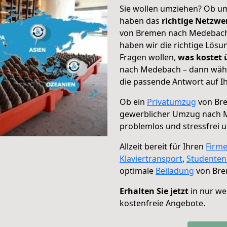
Sie wollen umziehen? Ob um
haben das
richtige Netzw
von Bremen nach Medebach 
haben wir die richtige Lösu
Fragen wollen,
was kostet
nach Medebach – dann wähl
die passende Antwort auf Ih
Ob ein
Privatumzug
von Br
gewerblicher Umzug nach
problemlos und stressfrei 
Allzeit bereit für Ihren
Firm
Klaviertransport
,
Studente
optimale
Beiladung
von Bre
Erhalten Sie jetzt
in nur we
kostenfreie Angebote.