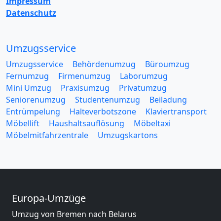
Impressum
Datenschutz
Umzugsservice
Umzugsservice
Behördenumzug
Büroumzug
Fernumzug
Firmenumzug
Laborumzug
Mini Umzug
Praxisumzug
Privatumzug
Seniorenumzug
Studentenumzug
Beiladung
Entrümpelung
Halteverbotszone
Klaviertransport
Möbellift
Haushaltsauflösung
Möbeltaxi
Möbelmitfahrzentrale
Umzugskartons
Europa-Umzüge
Umzug von Bremen nach Belarus