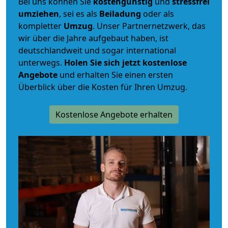
Bei uns können Sie
kostengünstig
und
stressfrei
umziehen
, sei es als
Beiladung
oder als
kompletter
Umzug
. Unser Partnernetzwerk, das
wir über die Jahre aufgebaut haben, ist
deutschlandweit und sogar international
unterwegs.
Holen Sie sich jetzt kostenlose
Angebote
und erhalten Sie einen ersten
Überblick über die Kosten für Ihren Umzug.
Kostenlose Angebote erhalten