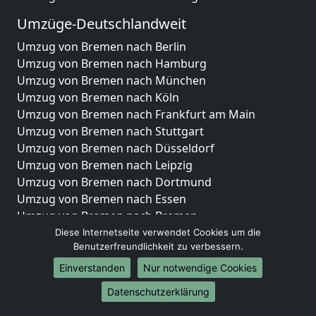
Umzüge-Deutschlandweit
Umzug von Bremen nach Berlin
Umzug von Bremen nach Hamburg
Umzug von Bremen nach München
Umzug von Bremen nach Köln
Umzug von Bremen nach Frankfurt am Main
Umzug von Bremen nach Stuttgart
Umzug von Bremen nach Düsseldorf
Umzug von Bremen nach Leipzig
Umzug von Bremen nach Dortmund
Umzug von Bremen nach Essen
Umzug von Bremen nach Bremen
Umzug von Bremen nach Dresden
Diese Internetseite verwendet Cookies um die
Benutzerfreundlichkeit zu verbessern.
Umzug von Bremen nach Hannover
Umzug von Bremen nach Nürnberg
Einverstanden
Nur notwendige Cookies
Umzug von Bremen nach Duisburg
Datenschutzerklärung
Umzug von Bremen nach Bochum