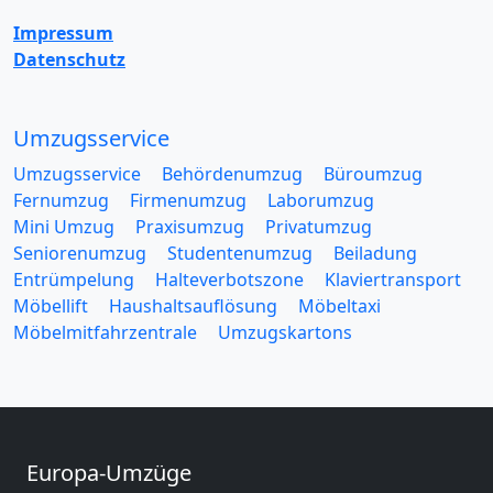
Impressum
Datenschutz
Umzugsservice
Umzugsservice
Behördenumzug
Büroumzug
Fernumzug
Firmenumzug
Laborumzug
Mini Umzug
Praxisumzug
Privatumzug
Seniorenumzug
Studentenumzug
Beiladung
Entrümpelung
Halteverbotszone
Klaviertransport
Möbellift
Haushaltsauflösung
Möbeltaxi
Möbelmitfahrzentrale
Umzugskartons
Europa-Umzüge