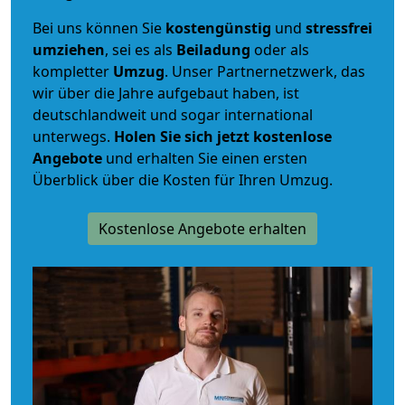
Bei uns können Sie
kostengünstig
und
stressfrei
umziehen
, sei es als
Beiladung
oder als
kompletter
Umzug
. Unser Partnernetzwerk, das
wir über die Jahre aufgebaut haben, ist
deutschlandweit und sogar international
unterwegs.
Holen Sie sich jetzt kostenlose
Angebote
und erhalten Sie einen ersten
Überblick über die Kosten für Ihren Umzug.
Kostenlose Angebote erhalten