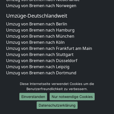
Umzug von Bremen nach Norwegen
Umzüge-Deutschlandweit
Umzug von Bremen nach Berlin
Umzug von Bremen nach Hamburg
Umzug von Bremen nach München
Umzug von Bremen nach Köln
Umzug von Bremen nach Frankfurt am Main
Umzug von Bremen nach Stuttgart
Umzug von Bremen nach Düsseldorf
Umzug von Bremen nach Leipzig
Umzug von Bremen nach Dortmund
Umzug von Bremen nach Essen
Diese Internetseite verwendet Cookies um die
Umzug von Bremen nach Bremen
Benutzerfreundlichkeit zu verbessern.
Umzug von Bremen nach Dresden
Umzug von Bremen nach Hannover
Einverstanden
Nur notwendige Cookies
Umzug von Bremen nach Nürnberg
Datenschutzerklärung
Umzug von Bremen nach Duisburg