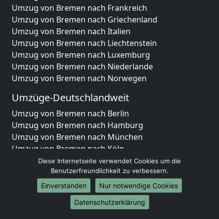
Umzug von Bremen nach Frankreich
Umzug von Bremen nach Griechenland
Umzug von Bremen nach Italien
Umzug von Bremen nach Liechtenstein
Umzug von Bremen nach Luxemburg
Umzug von Bremen nach Niederlande
Umzug von Bremen nach Norwegen
Umzüge-Deutschlandweit
Umzug von Bremen nach Berlin
Umzug von Bremen nach Hamburg
Umzug von Bremen nach München
Umzug von Bremen nach Köln
Umzug von Bremen nach Frankfurt am Main
Diese Internetseite verwendet Cookies um die
Umzug von Bremen nach Stuttgart
Benutzerfreundlichkeit zu verbessern.
Umzug von Bremen nach Düsseldorf
Einverstanden
Nur notwendige Cookies
Umzug von Bremen nach Leipzig
Datenschutzerklärung
Umzug von Bremen nach Dortmund
Umzug von Bremen nach Essen