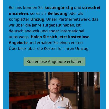
Bei uns können Sie
kostengünstig
und
stressfrei
umziehen
, sei es als
Beiladung
oder als
kompletter
Umzug
. Unser Partnernetzwerk, das
wir über die Jahre aufgebaut haben, ist
deutschlandweit und sogar international
unterwegs.
Holen Sie sich jetzt kostenlose
Angebote
und erhalten Sie einen ersten
Überblick über die Kosten für Ihren Umzug.
Kostenlose Angebote erhalten