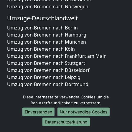
Umzug von Bremen nach Norwegen
Umzüge-Deutschlandweit
Umzug von Bremen nach Berlin
Umzug von Bremen nach Hamburg
Umzug von Bremen nach München
Umzug von Bremen nach Köln
Umzug von Bremen nach Frankfurt am Main
Umzug von Bremen nach Stuttgart
Umzug von Bremen nach Düsseldorf
Umzug von Bremen nach Leipzig
Umzug von Bremen nach Dortmund
Umzug von Bremen nach Essen
Diese Internetseite verwendet Cookies um die
Umzug von Bremen nach Bremen
Benutzerfreundlichkeit zu verbessern.
Umzug von Bremen nach Dresden
Umzug von Bremen nach Hannover
Einverstanden
Nur notwendige Cookies
Umzug von Bremen nach Nürnberg
Datenschutzerklärung
Umzug von Bremen nach Duisburg