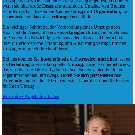
Umzüge nach Kaarst sind eine stressige Angelegenheit, besonders
wenn sie über große Distanzen stattfinden. Umzüge von Bremen
erfordern jedoch besondere
Vorbereitung und Organisation
, um
sicherzustellen, dass alles
reibungslos
verläuft.
Ein wichtiger Schritt bei der Vorbereitung eines Umzugs nach
Kaarst ist die Auswahl eines
zuverlässigen
Umzugsunternehmens
in Bremen. Es ist wichtig, sicherzustellen, dass das Unternehmen
über die erforderliche Erfahrung und Ausrüstung verfügt, um den
Umzug erfolgreich durchzuführen.
Bei uns können Sie
kostengünstig
und
stressfrei
umziehen
, sei es
als
Beiladung
oder als kompletter
Umzug
. Unser Partnernetzwerk,
das wir über die Jahre aufgebaut haben, ist deutschlandweit und
sogar international unterwegs.
Holen Sie sich jetzt kostenlose
Angebote
und erhalten Sie einen ersten Überblick über die Kosten
für Ihren Umzug.
Kostenlose Angebote erhalten