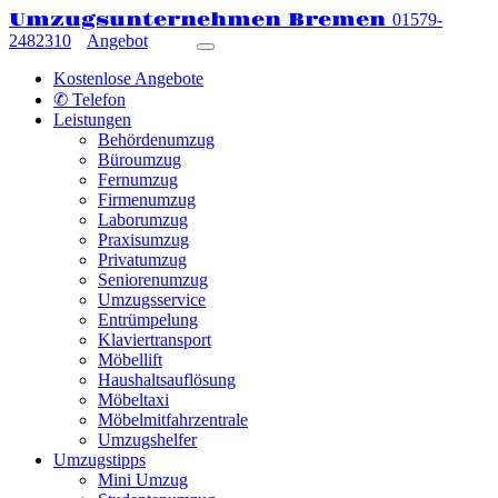
Umzugsunternehmen Bremen
01579-
2482310
Angebot
Kostenlose Angebote
✆ Telefon
Leistungen
Behördenumzug
Büroumzug
Fernumzug
Firmenumzug
Laborumzug
Praxisumzug
Privatumzug
Seniorenumzug
Umzugsservice
Entrümpelung
Klaviertransport
Möbellift
Haushaltsauflösung
Möbeltaxi
Möbelmitfahrzentrale
Umzugshelfer
Umzugstipps
Mini Umzug