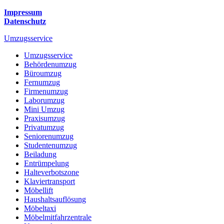
Impressum
Datenschutz
Umzugsservice
Umzugsservice
Behördenumzug
Büroumzug
Fernumzug
Firmenumzug
Laborumzug
Mini Umzug
Praxisumzug
Privatumzug
Seniorenumzug
Studentenumzug
Beiladung
Entrümpelung
Halteverbotszone
Klaviertransport
Möbellift
Haushaltsauflösung
Möbeltaxi
Möbelmitfahrzentrale