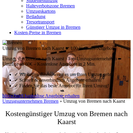
Studentenumzug
Halteverbotszone Bremen
Umzugskartons
Beiladung
Tresortransport
Günstiger Umzug in Bremen
Kosten-Preise in Bremen
Umzug von Bremen nach Kaarst ☛ 100 % Gratis-Angebot
Umzug von Bremen nach Kaarst : Top-Umzugsunternehmen ➨
Umzüge ab 60€ – Kostenlose Angebote in 2 Min.
✓
Wir helfen Ihnen, wenn es um Ihren Umzug geht!
✓
Schnell & unverbindlich Angebote erhalten!
✓
Finden Sie das beste Angebot für Ihren Umzug!
blitzschnell kostenlose Angebote erhalten
Umzugsunternehmen Bremen
»
Umzug von Bremen nach Kaarst
Kostengünstiger Umzug von Bremen nach
Kaarst