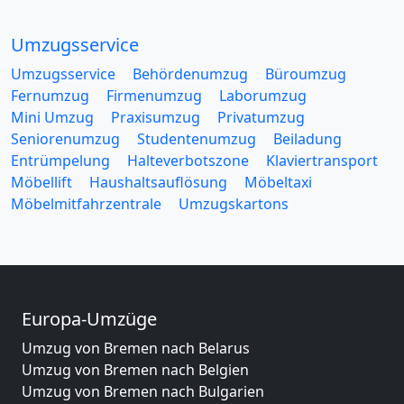
Umzugsservice
Umzugsservice
Behördenumzug
Büroumzug
Fernumzug
Firmenumzug
Laborumzug
Mini Umzug
Praxisumzug
Privatumzug
Seniorenumzug
Studentenumzug
Beiladung
Entrümpelung
Halteverbotszone
Klaviertransport
Möbellift
Haushaltsauflösung
Möbeltaxi
Möbelmitfahrzentrale
Umzugskartons
Europa-Umzüge
Umzug von Bremen nach Belarus
Umzug von Bremen nach Belgien
Umzug von Bremen nach Bulgarien