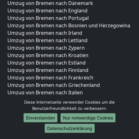
Umzug von Bremen nach Dänemark
Umzug von Bremen nach England
Umzug von Bremen nach Portugal
Umzug von Bremen nach Bosnien und Herzegowina
Umzug von Bremen nach Irland
Umzug von Bremen nach Lettland
Umzug von Bremen nach Zypern
Umzug von Bremen nach Kroatien
Umzug von Bremen nach Estland
Umzug von Bremen nach Finnland
Umzug von Bremen nach Frankreich
Umzug von Bremen nach Griechenland
Umzug von Bremen nach Italien
Umzug von Bremen nach Liechtenstein
Diese Internetseite verwendet Cookies um die
Umzug von Bremen nach Luxemburg
Benutzerfreundlichkeit zu verbessern.
Umzug von Bremen nach Niederlande
Einverstanden
Nur notwendige Cookies
Umzug von Bremen nach Norwegen
Datenschutzerklärung
Umzüge-Deutschlandweit