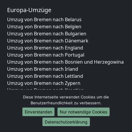
Europa-Umzüge
Umzug von Bremen nach Belarus
Umzug von Bremen nach Belgien
Umzug von Bremen nach Bulgarien
Umzug von Bremen nach Dänemark
Umzug von Bremen nach England
Umzug von Bremen nach Portugal
Umzug von Bremen nach Bosnien und Herzegowina
Umzug von Bremen nach Irland
Umzug von Bremen nach Lettland
Umzug von Bremen nach Zypern
Umzug von Bremen nach Kroatien
Umzug von Bremen nach Estland
Diese Internetseite verwendet Cookies um die
Benutzerfreundlichkeit zu verbessern.
Umzug von Bremen nach Finnland
Umzug von Bremen nach Frankreich
Einverstanden
Nur notwendige Cookies
Umzug von Bremen nach Griechenland
Datenschutzerklärung
Umzug von Bremen nach Italien