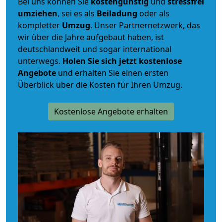
Bei uns können Sie
kostengünstig
und
stressfrei
umziehen
, sei es als
Beiladung
oder als
kompletter
Umzug
. Unser Partnernetzwerk, das
wir über die Jahre aufgebaut haben, ist
deutschlandweit und sogar international
unterwegs.
Holen Sie sich jetzt kostenlose
Angebote
und erhalten Sie einen ersten
Überblick über die Kosten für Ihren Umzug.
Kostenlose Angebote erhalten