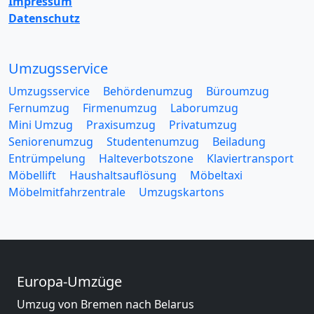
Impressum
Datenschutz
Umzugsservice
Umzugsservice
Behördenumzug
Büroumzug
Fernumzug
Firmenumzug
Laborumzug
Mini Umzug
Praxisumzug
Privatumzug
Seniorenumzug
Studentenumzug
Beiladung
Entrümpelung
Halteverbotszone
Klaviertransport
Möbellift
Haushaltsauflösung
Möbeltaxi
Möbelmitfahrzentrale
Umzugskartons
Europa-Umzüge
Umzug von Bremen nach Belarus