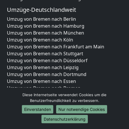
Umzüge-Deutschlandweit
Umzug von Bremen nach Berlin
Umzug von Bremen nach Hamburg
Umzug von Bremen nach München
Umzug von Bremen nach Köln
Umzug von Bremen nach Frankfurt am Main
Umzug von Bremen nach Stuttgart
Umzug von Bremen nach Düsseldorf
Umzug von Bremen nach Leipzig
Umzug von Bremen nach Dortmund
Umzug von Bremen nach Essen
Umzug von Bremen nach Bremen
Umzug von Bremen nach Dresden
Diese Internetseite verwendet Cookies um die
Benutzerfreundlichkeit zu verbessern.
Umzug von Bremen nach Hannover
Umzug von Bremen nach Nürnberg
Einverstanden
Nur notwendige Cookies
Umzug von Bremen nach Duisburg
Datenschutzerklärung
Umzug von Bremen nach Bochum