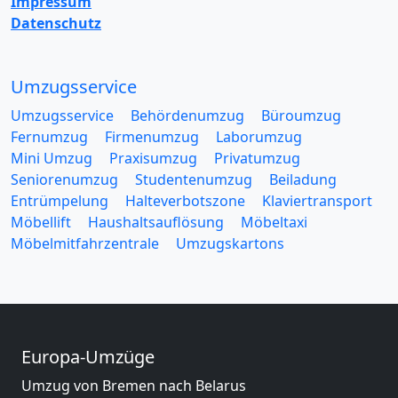
Impressum
Datenschutz
Umzugsservice
Umzugsservice
Behördenumzug
Büroumzug
Fernumzug
Firmenumzug
Laborumzug
Mini Umzug
Praxisumzug
Privatumzug
Seniorenumzug
Studentenumzug
Beiladung
Entrümpelung
Halteverbotszone
Klaviertransport
Möbellift
Haushaltsauflösung
Möbeltaxi
Möbelmitfahrzentrale
Umzugskartons
Europa-Umzüge
Umzug von Bremen nach Belarus