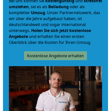
Bei uns können Sie
kostengünstig
und
stressfrei
umziehen
, sei es als
Beiladung
oder als
kompletter
Umzug
. Unser Partnernetzwerk, das
wir über die Jahre aufgebaut haben, ist
deutschlandweit und sogar international
unterwegs.
Holen Sie sich jetzt kostenlose
Angebote
und erhalten Sie einen ersten
Überblick über die Kosten für Ihren Umzug.
Kostenlose Angebote erhalten