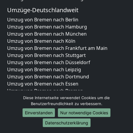
Umzüge-Deutschlandweit
Umzug von Bremen nach Berlin
Umzug von Bremen nach Hamburg
Umzug von Bremen nach München
Umzug von Bremen nach Köln
Umzug von Bremen nach Frankfurt am Main
Umzug von Bremen nach Stuttgart
Umzug von Bremen nach Düsseldorf
Umzug von Bremen nach Leipzig
Umzug von Bremen nach Dortmund
Umzug von Bremen nach Essen
Umzug von Bremen nach Bremen
Umzug von Bremen nach Dresden
Diese Internetseite verwendet Cookies um die
Benutzerfreundlichkeit zu verbessern.
Umzug von Bremen nach Hannover
Umzug von Bremen nach Nürnberg
Einverstanden
Nur notwendige Cookies
Umzug von Bremen nach Duisburg
Datenschutzerklärung
Umzug von Bremen nach Bochum