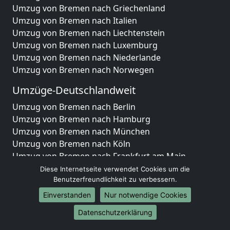
Umzug von Bremen nach Griechenland
Umzug von Bremen nach Italien
Umzug von Bremen nach Liechtenstein
Umzug von Bremen nach Luxemburg
Umzug von Bremen nach Niederlande
Umzug von Bremen nach Norwegen
Umzüge-Deutschlandweit
Umzug von Bremen nach Berlin
Umzug von Bremen nach Hamburg
Umzug von Bremen nach München
Umzug von Bremen nach Köln
Umzug von Bremen nach Frankfurt am Main
Umzug von Bremen nach Stuttgart
Diese Internetseite verwendet Cookies um die
Umzug von Bremen nach Düsseldorf
Benutzerfreundlichkeit zu verbessern.
Umzug von Bremen nach Leipzig
Einverstanden
Nur notwendige Cookies
Umzug von Bremen nach Dortmund
Datenschutzerklärung
Umzug von Bremen nach Essen
Umzug von Bremen nach Bremen