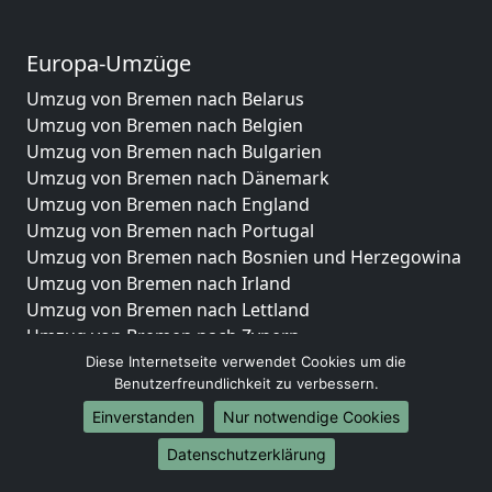
Europa-Umzüge
Umzug von Bremen nach Belarus
Umzug von Bremen nach Belgien
Umzug von Bremen nach Bulgarien
Umzug von Bremen nach Dänemark
Umzug von Bremen nach England
Umzug von Bremen nach Portugal
Umzug von Bremen nach Bosnien und Herzegowina
Umzug von Bremen nach Irland
Umzug von Bremen nach Lettland
Umzug von Bremen nach Zypern
Umzug von Bremen nach Kroatien
Diese Internetseite verwendet Cookies um die
Benutzerfreundlichkeit zu verbessern.
Umzug von Bremen nach Estland
Umzug von Bremen nach Finnland
Einverstanden
Nur notwendige Cookies
Umzug von Bremen nach Frankreich
Datenschutzerklärung
Umzug von Bremen nach Griechenland