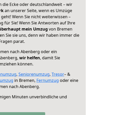
 die Ecke oder deutschlandweit – wir
erk
an unserer Seite, wenn es Umzüge
eht! Wenn Sie nicht weiterwissen –
ng für Sie! Wenn Sie Antworten auf Ihre
 überhaupt mein Umzug
von Bremen
n Sie sie uns, denn wir haben immer die
Fragen parat.
men nach Abenberg oder ein
Abenberg,
wir helfen
, damit Sie
umziehen können.
enumzug
,
Seniorenumzug
,
Tresor
– &
numzug
in Bremen,
Fernumzug
oder eine
men nach Abenberg.
nigen Minuten unverbindliche und