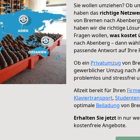
Sie wollen umziehen? Ob um
haben das
richtige Netzw
von Bremen nach Abenberg g
haben wir die richtige Lösu
Fragen wollen,
was kostet
nach Abenberg – dann wähle
passende Antwort auf Ihre 
Ob ein
Privatumzug
von Bre
gewerblicher Umzug nach 
problemlos und stressfrei 
Allzeit bereit für Ihren
Firm
Klaviertransport
,
Studente
optimale
Beiladung
von Bre
Erhalten Sie jetzt
in nur we
kostenfreie Angebote.